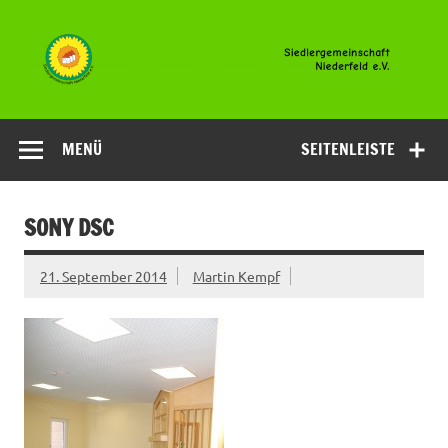
Zum
Inhalt
springen
Siedlergemeinsc
Niederfeld e.V
MENÜ
SEITENLEISTE
SONY DSC
21. September 2014
Martin Kempf