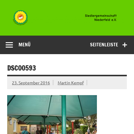
Zum
Inhalt
springen
Siedlergemeinsc
Niederfeld e.V
MENÜ
SEITENLEISTE
DSC00593
23. September 2016
Martin Kempf