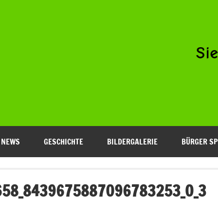
Niederfeld e.V.
NEWS
GESCHICHTE
BILDERGALERIE
BÜRGER SP
58_8439675887096783253_O_3