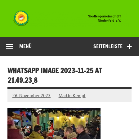
Zum
Inhalt
springen
Siedlergemeinsc
Niederfeld e.V
MENÜ
SEITENLEISTE
WHATSAPP IMAGE 2023-11-25 AT
21.49.23_8
26. November 2023
Martin Kempf