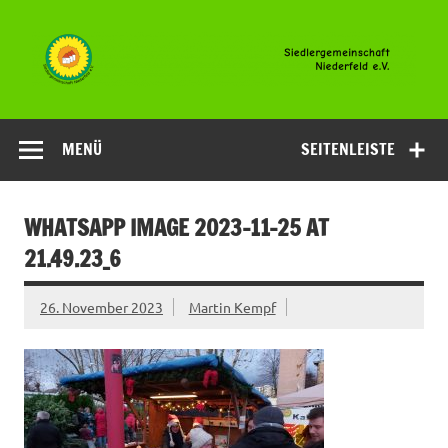
Zum
Inhalt
springen
Siedlergemeinsc
Niederfeld e.V
MENÜ
SEITENLEISTE
WHATSAPP IMAGE 2023-11-25 AT
21.49.23_6
26. November 2023
Martin Kempf