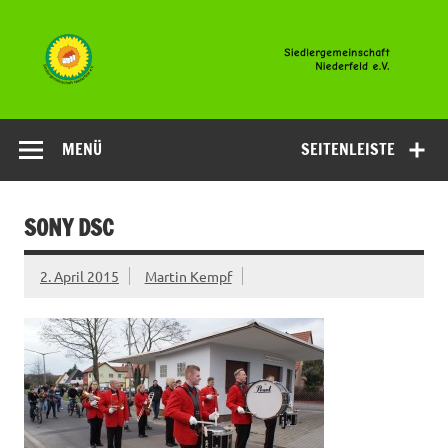
Zum
Inhalt
springen
Siedlergemeinsc
Niederfeld e.V
MENÜ
SEITENLEISTE
SONY DSC
2. April 2015
Martin Kempf