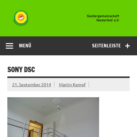
Zum
Inhalt
springen
Siedlergemeinsc
Niederfeld e.V
MENÜ
SEITENLEISTE
SONY DSC
21. September 2014
Martin Kempf