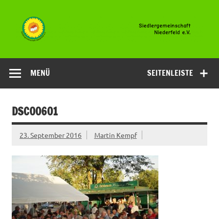
Zum
Inhalt
springen
Siedlergemeinsc
Niederfeld e.V
MENÜ
SEITENLEISTE
DSC00601
23. September 2016
Martin Kempf