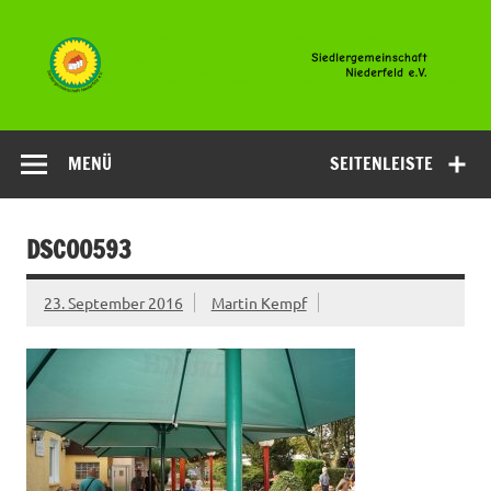
Zum
Inhalt
springen
Siedlergemeinsc
Niederfeld e.V
MENÜ
SEITENLEISTE
DSC00593
23. September 2016
Martin Kempf