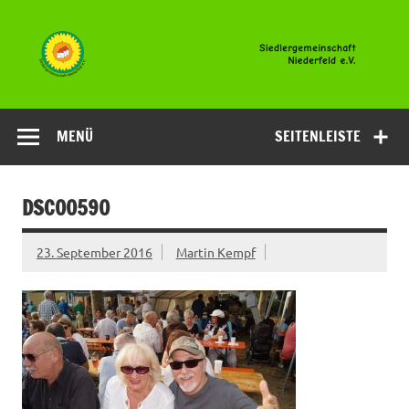
Zum
Inhalt
springen
Siedlergemeinsc
Niederfeld e.V
MENÜ
SEITENLEISTE
DSC00590
23. September 2016
Martin Kempf