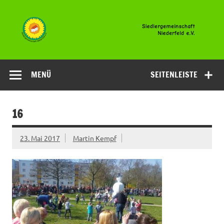
Zum
Inhalt
springen
Siedlergemeinsc
Niederfeld e.V
MENÜ
SEITENLEISTE
16
23. Mai 2017
Martin Kempf