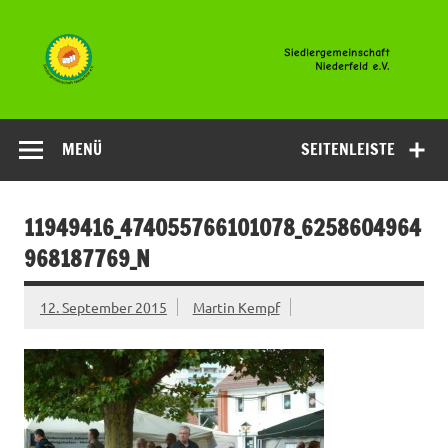
Zum
Inhalt
springen
Siedlergemeinsc
Niederfeld e.V
MENÜ
SEITENLEISTE
11949416_474055766101078_6258604964
968187769_N
12. September 2015
Martin Kempf