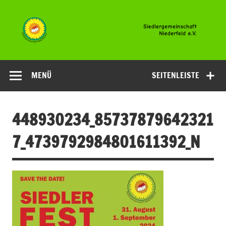
Zum
Inhalt
springen
Siedlergemeinsc
Niederfeld e.V
MENÜ
SEITENLEISTE
448930234_85737879642321
7_4739792984801611392_N