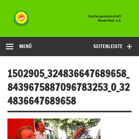
Zum
Inhalt
springen
Siedlergemeinsc
Niederfeld e.V
MENÜ
SEITENLEISTE
1502905_324836647689658_
8439675887096783253_O_32
4836647689658