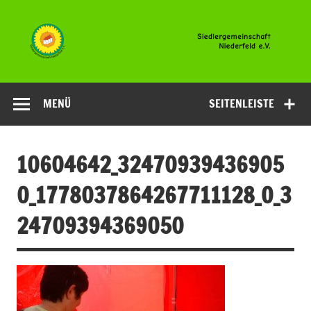
Zum
Inhalt
springen
Siedlergemeinsc
Niederfeld e.V
MENÜ
SEITENLEISTE
10604642_32470939436905
0_1778037864267711128_O_3
24709394369050