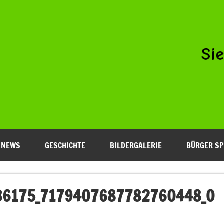
Niederfeld e.V.
NEWS
GESCHICHTE
BILDERGALERIE
BÜRGER SP
36175_7179407687782760448_O