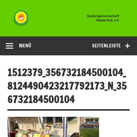
Zum
Inhalt
springen
Siedlergemeinsc
Niederfeld e.V
MENÜ
SEITENLEISTE
1512379_356732184500104_
8124490423217792173_N_35
6732184500104