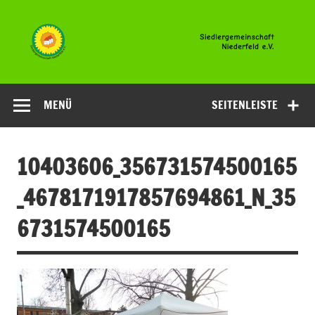
Zum
Inhalt
springen
Siedlergemeinsc
Niederfeld e.V
MENÜ
SEITENLEISTE
10403606_356731574500165
_4678171917857694861_N_35
6731574500165